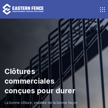
Aller
au
contenu
M
principal
Clôtures
commerciales
conçues pour durer
La bonne clôture, installée de la bonne façon