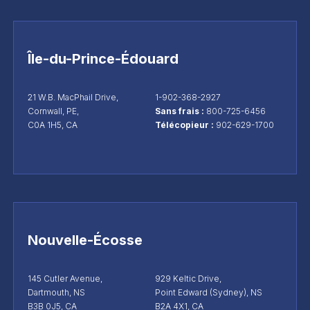
Île-du-Prince-Édouard
21 W.B. MacPhail Drive,
1-902-368-2927
Cornwall, PE,
Sans frais :
800-725-6456
C0A 1H5, CA
Télécopieur :
902-629-1700
Nouvelle-Écosse
145 Cutler Avenue,
929 Keltic Drive,
Dartmouth, NS
Point Edward (Sydney), NS
B3B 0J5, CA
B2A 4X1, CA