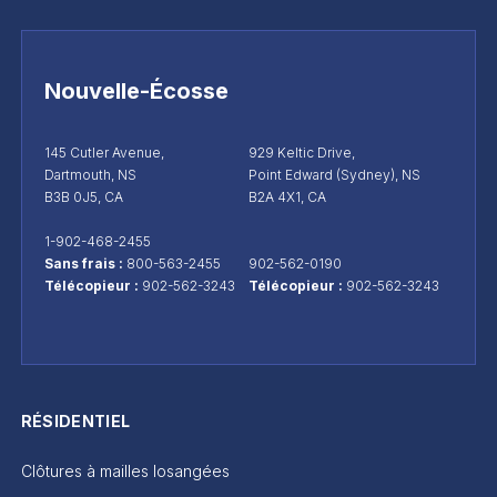
Nouvelle-Écosse
145 Cutler Avenue,
929 Keltic Drive,
Dartmouth, NS
Point Edward (Sydney), NS
B3B 0J5, CA
B2A 4X1, CA
1-902-468-2455
Sans frais :
800-563-2455
902-562-0190
Télécopieur :
902-562-3243
Télécopieur :
902-562-3243
RÉSIDENTIEL
Clôtures à mailles losangées