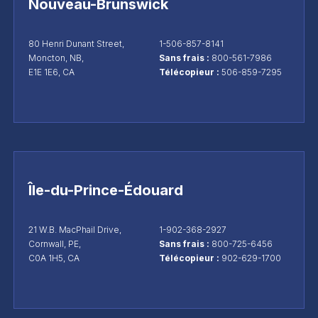
Nouveau-Brunswick
80 Henri Dunant Street,
1-506-857-8141
Moncton, NB,
Sans frais :
800-561-7986
E1E 1E6, CA
Télécopieur :
506-859-7295
Île-du-Prince-Édouard
21 W.B. MacPhail Drive,
1-902-368-2927
Cornwall, PE,
Sans frais :
800-725-6456
C0A 1H5, CA
Télécopieur :
902-629-1700