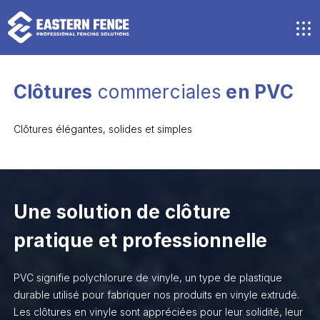
Aller
au
contenu
M
principal
Clôtures
commerciales
en PVC
Clôtures élégantes, solides et simples
Une solution de clôture
pratique et professionnelle
PVC signifie polychlorure de vinyle, un type de plastique
durable utilisé pour fabriquer nos produits en vinyle extrudé.
Les clôtures en vinyle sont appréciées pour leur solidité, leur