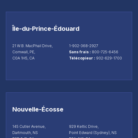
Île-du-Prince-Édouard
21 W.B. MacPhail Drive,
1-902-368-2927
Cornwall, PE,
Sans frais :
800-725-6456
C0A 1H5, CA
Télécopieur :
902-629-1700
Nouvelle-Écosse
145 Cutler Avenue,
929 Keltic Drive,
Dartmouth, NS
Point Edward (Sydney), NS